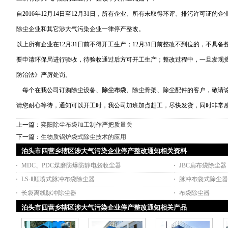
自2016年12月14日至12月31日，所有企业、所有未取得环评、排污许可证
除尘企业和其它涉大气污染企业一律停产整改。
以上所有企业在12月31日前不得开工生产；12月31日前整改不到位的，不具
要申请环保局进行验收，待验收通过后方可开工生产；整改过程中，一旦发现
防治法》严厉处罚。
每个在我公司订购除尘设备、
除尘布袋
、除尘骨架、除尘配件的客户，敬请
请您耐心等待，通知可以开工时，我公司加班加点赶工，尽快发货，同时非常
上一篇：
奕阳除尘布袋加工制作严把质量关
下一篇：
生物质锅炉袋式除尘技术的应用
泊头市四营乡辖区涉大气污染企业停产整改通知相关资料
MDC、PDC煤磨防爆防静电袋收尘器
JBC扁布袋除尘器
LS-Ⅱ顺喷式脉冲布袋除尘器
脉冲布袋式除尘
长袋离线脉冲除尘器
布袋除尘器
泊头市四营乡辖区涉大气污染企业停产整改通知相关产品