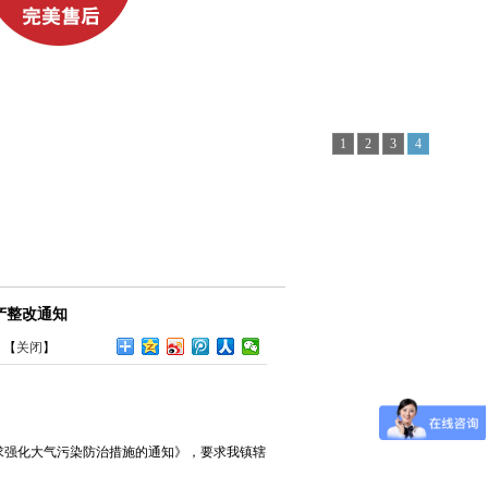
1
2
3
4
产整改通知
司
【
关闭
】
求强化大气污染防治措施的通知》，要求我镇辖