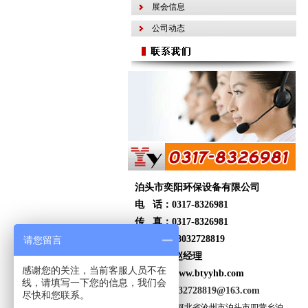
展会信息
公司动态
泊头市奕阳环保设备有限公司
电 话：0317-8326981
传 真：0317-8326981
手 机：18032728819
请您留言
联系人：赵经理
感谢您的关注，当前客服人员不在
网 址：www.btyyhb.com
线，请填写一下您的信息，我们会
邮件：
18032728819@163.com
尽快和您联系。
公司地址：河北省沧州市泊头市四营乡泊